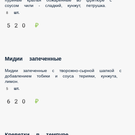
Мидии запеченные
Мидии запеченные с творожно-сырной шапкой с
добавлением тобики и соуса терияки, кунжута, лимон.
5 шт.
620 ₽
Креветки в темпуре
Тигровые креветки в кляре обжаренные во фритюре, соус
30 гр.
5 шт.
Опции