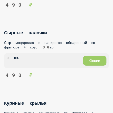
Сырные палочки
Сыр моцарелла в панировке обжаренный во фритюре +
соус 30гр.
8 шт.
Опции
490 ₽
Куриные крылья
Куриные крылья обжаренные во фритюре с соусом чили -
cладкий, кунжут, петрушка.
8 шт.
520 ₽