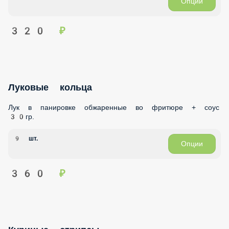
320 ₽
Луковые кольца
Лук в панировке обжаренные во фритюре + соус 30гр.
9 шт.
Опции
360 ₽
Куриные стрипсы
Куриное филе в панировке обжаренное во фритюре + соус
30гр