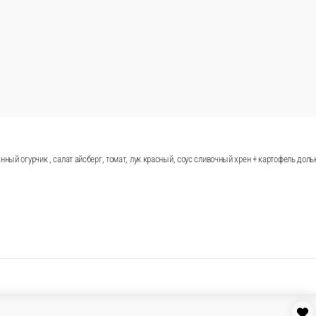
аринованный, сыр гауда, томат, лук красный, салат айсберг, соус
ерг, сыр гауда, фирменный соус + картофель дольками ( 100 гр, ) 