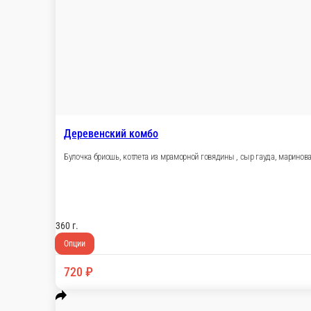
360 г.
Опции
700 ₽
В корзину
Барбекю комбо
Булочка бриошь, котлета из мраморной говядины, бекон, огурец м
360 г.
Опции
740 ₽
В корзину
Чикен комбо
Булочка бриош, куриное филе, свежий огурец, томаты, салат айсб
360 г.
Опции
680 ₽
В корзину