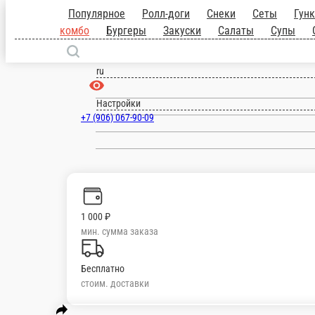
Нахабино
ru
Настройки
+7 (906) 067-90-09
Главная
Отзывы
Вакансии
О нас
1 000 ₽
мин. сумма заказа
Бесплатно
стоим. доставки
Популярное
Ролл-доги
Снеки
Сеты
Гунканы
Роллы
Горячие роллы
меню
Воки
Пасты
Десерты
Соуса
Напитки
Разливные напитки