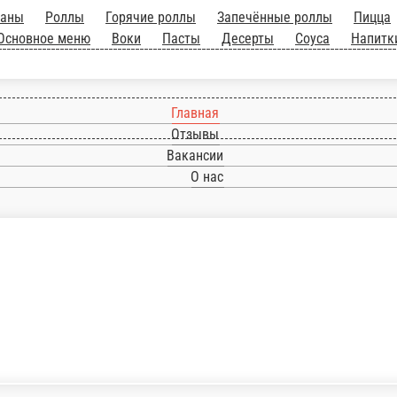
Запечённые роллы
Пицца
Бургеры комбо
Бургеры
Закуски
Салаты