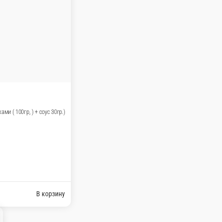
 барбекю + картофель дольками ( 100гр, ) + соус ( 30гр.)
+ соус ( 30 гр.)