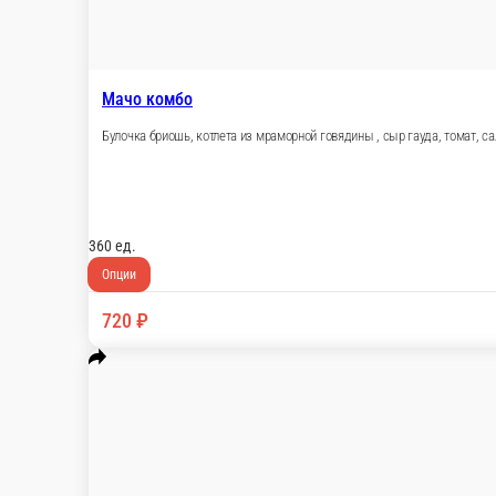
Чикен барбекю комбо
© FoodSoul, Inc. 2026.
Пользовательское соглашение
Лицензионное соглашение
Условия акций сервиса
Политика конфиденциальности
Правила оплаты
Скачивайте бесплатно наше приложение:
2026 Работает на платформе
FoodSoul