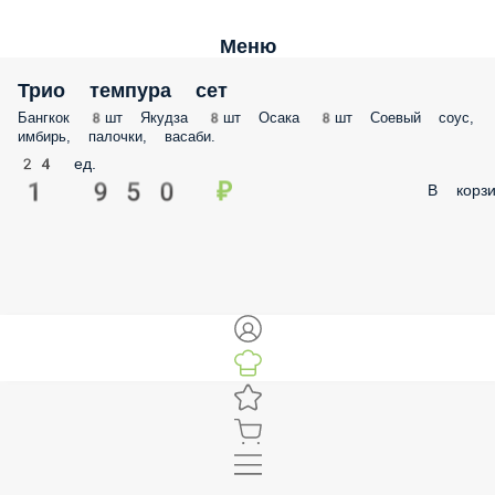
Меню
Трио темпура сет
Бангкок 8шт Якудза 8шт Осака 8шт Соевый соус,
имбирь, палочки, васаби.
24 ед.
1 950 ₽
В корзи