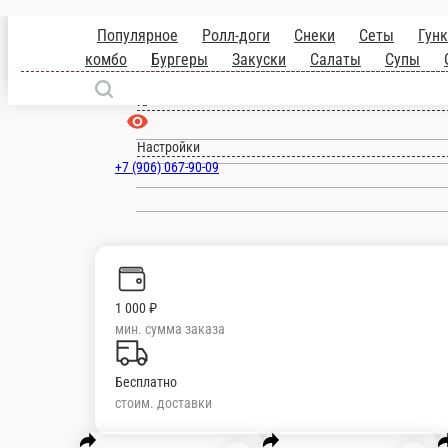
Нахабино
ru