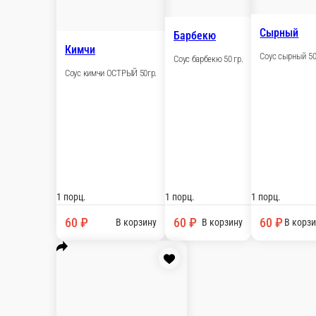
Бесплатно
стоим. доставки
Популярное
Ролл-доги
Снеки
Сеты
Гунканы
Роллы
Горячие роллы
меню
Воки
Пасты
Десерты
Соуса
Напитки
Разливные напитки