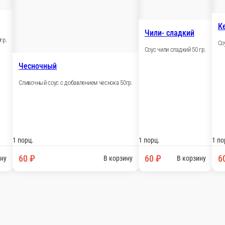
Запечённые роллы
Пицца
Бургеры комбо
Бургеры
Закуски
Салаты