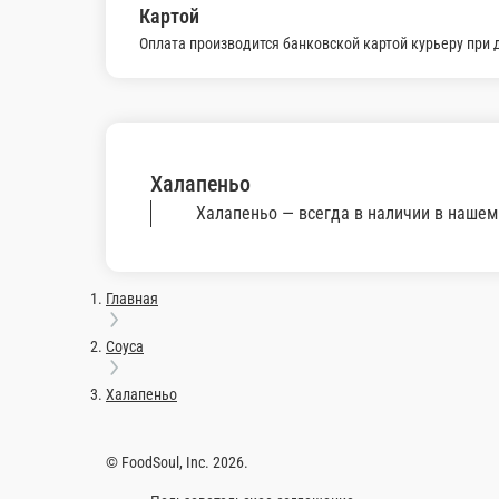
Черная смородина
Перетертая черная смородина
1 порц.
60 ₽
В корзину