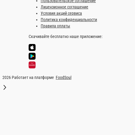
Соус спайси
Острый соус
1 порц.
60 ₽
В корзину