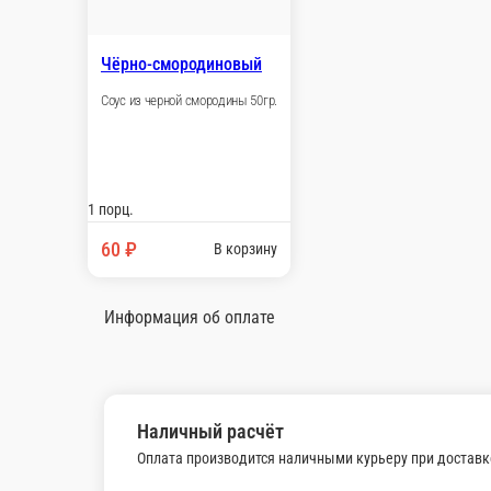
Халапеньо
Перец халапеньо 50гр. (острый)
1 ед.
60 ₽
В корзину