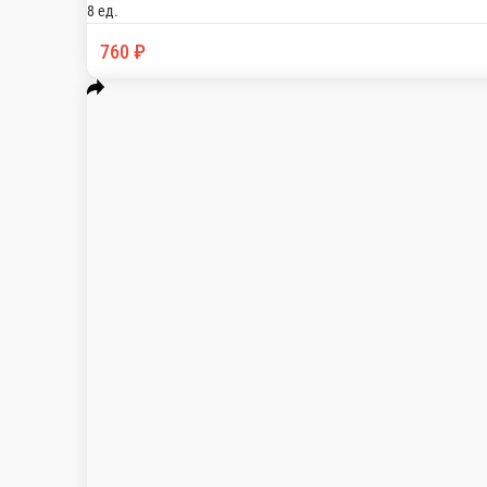
Рис, нори, лосось, сыр Филадельфия, авокадо, ма
8 шт.
740 ₽