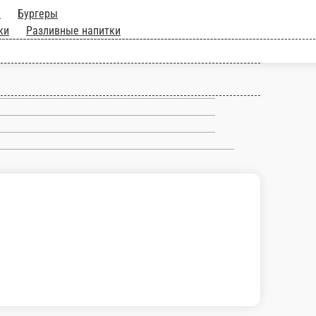
ллы
Пицца
Бургеры
а
Напитки
Разливные напитки
. Соевый соус, имбирь, палочки, васаби.
В корзину