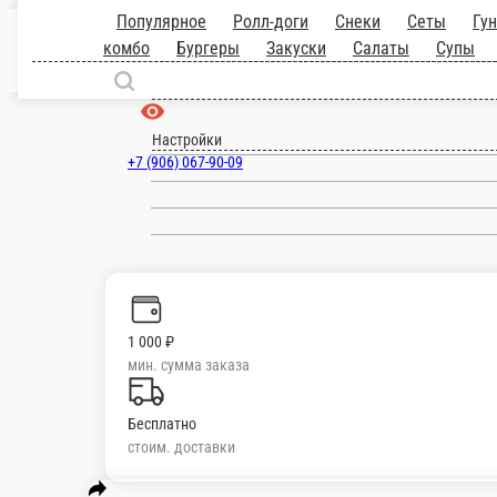
Популярное
Ролл-доги
Снеки
Сеты
комбо
Бургеры
Закуски
Салаты
Супы
Каппа
Нори, рис, спайси соус, снежный краб, тигровая 
8 ед.
700 ₽