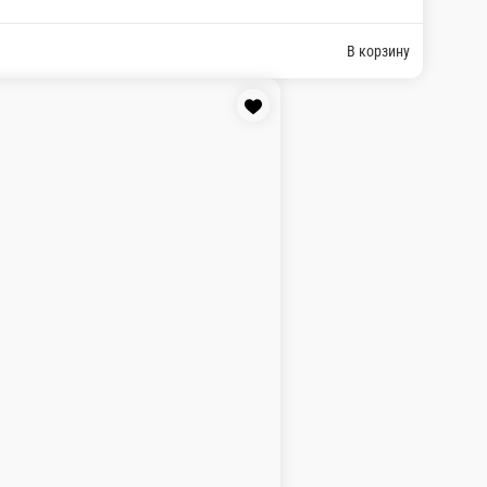
йонез, икра тобико. Соевый соус, имбирь, палочки, васаби.
В корзину