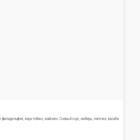
кунжут, тобико, соус терияки, соус спайси. Соевый соус, и