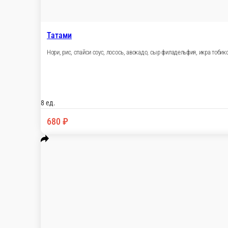
Яки сяки рору