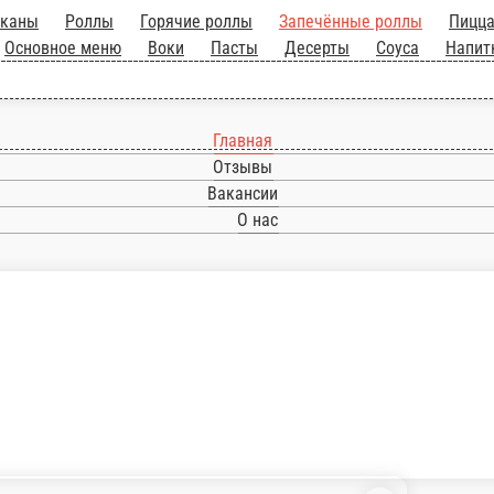
Гунканы
Роллы
Горячие роллы
Запечённые ро
Основное меню
Воки
Пасты
Десерты
Соус
креветка, авокадо , сыр филадельфия, икра тобико, майонез