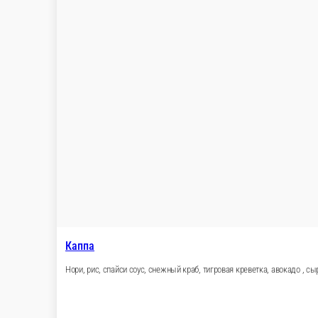
Рис, нори, лосось, сыр Филадельфия, сыр Гауда, 
8 шт.
740 ₽