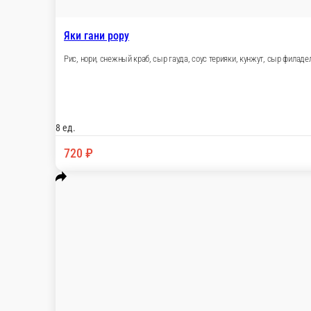
Микадо
Рис, нори, снежный краб, тигровая креветка, икр
8 ед.
760 ₽