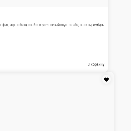
а тобико, сыр Филадельфия, майонез, авокадо. Соевый соус, и