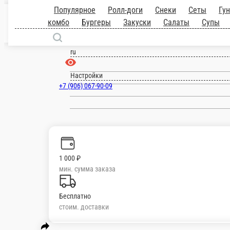
Нахабино
ru
Настройки
+7 (906) 067-90-09
Главная
Отзывы
Вакансии
О нас
1 000 ₽
мин. сумма заказа
Бесплатно
стоим. доставки
Популярное
Ролл-доги
Снеки
Сеты
Гунканы
Роллы
Горячие роллы
меню
Воки
Пасты
Десерты
Соуса
Напитки
Разливные напитки