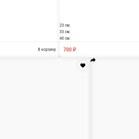
ы, бекон, орегано, зелень.
 моцарелла, орегано, зелень.