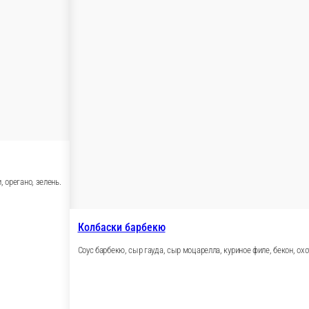
 колбаски охотничьи, бекон, лук красный, орегано, зелень.
 лук зеленый.