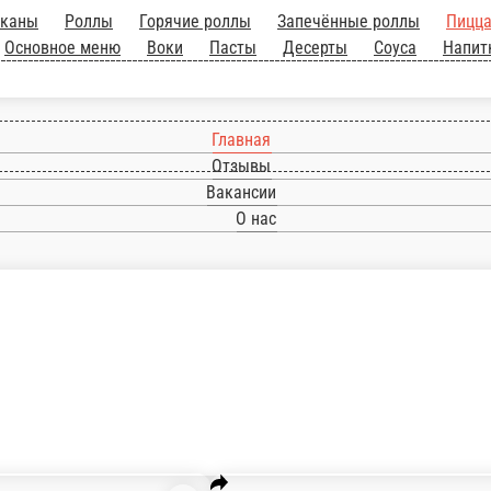
Запечённые роллы
Пицца
Бургеры комбо
Бургеры
Закуски
Салаты