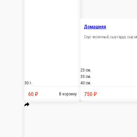
750 ₽
В корзину
Чесночный цыпленок
Соус чесночный, сыр гауда, сыр моцарелла, куриное филе, томат
23 см.
33 см.
40 см.
700 ₽
В корзину
Колбаски барбекю
Соус барбекю, сыр гауда, сыр моцарелла, куриное филе, бекон, 
23 см.
33 см.
40 см.
750 ₽
В корзину