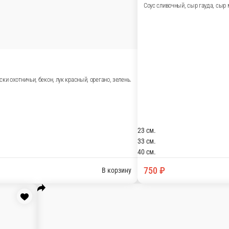
мпиньон , лук красный , орегано , зелень.
 свиной, бекон , огурец маринованный , лук красный , орегано , 