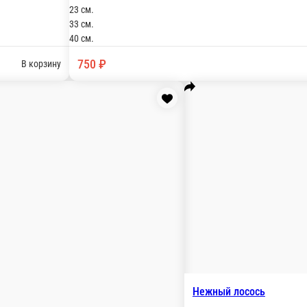
песто, лук зеленый.
, бекон, лук красный, орегано, зелень.
сь, салат айсберг , томат чери , соус цезарь , орегано , зелень.