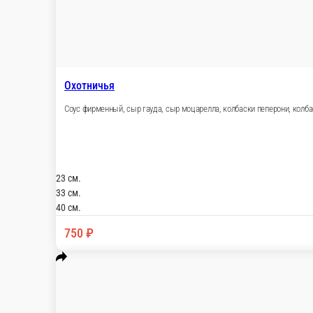
23 см.
33 см.
40 см.
800 ₽
В корзину
Жюльен
Соус сливочный , сыр гауда , сыр моцарелла , куриное филе , ша
23 см.
33 см.
40 см.
700 ₽
В корзину
Мясная барбекю
Соус барбекю , сыр гауда , сыр моцарелла , фарш говяжий, фарш
23 см.