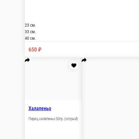
Перец халапеньо 50гр. (острый)
30 г.
60 ₽
В корзину
Домашняя
Соус чесночный, сыр гауда, сыр моцарелла, куриное филе, томат
23 см.
33 см.
40 см.
750 ₽
В корзину
Дары моря
Соус чесночный, морской коктейль, томаты чери, сыр гауда, сыр
23 см.
33 см.
40 см.