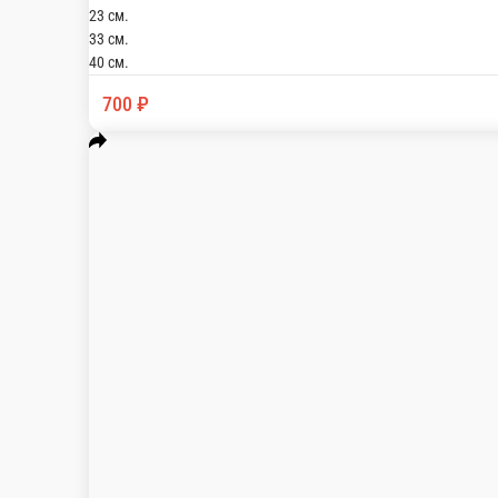
Пикантная
Соус сливочный, сыр гауда, сыр моцарелла, куриное филе, соус 
23 см.
33 см.
40 см.
750 ₽
В корзину
Деревенская
Соус фирменный, сыр гауда, сыр моцарелла, ветчина, шампиньон
23 см.
33 см.
40 см.
700 ₽
В корзину
Цезарь с лососем
Соус сливочный , сыр гауда , сыр моцарелла , сыр пармезан , лосо