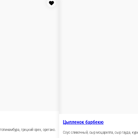
 сироп топинамбура, грецкий орех, орегано.
, лук красный, орегано, зелень, соус барбекю.