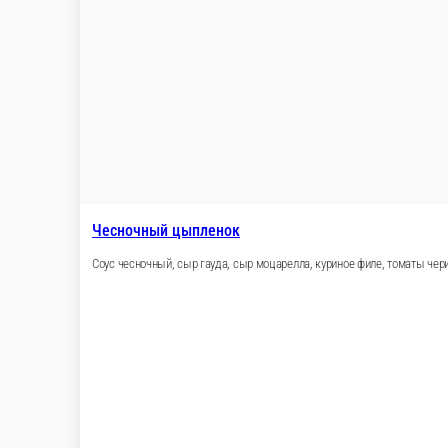
Охотничья
Соус фирменный, сыр гауда, сыр моцарелла, колбаски пеперони,
23 см.
33 см.
40 см.
750 ₽
В корзину
Нежный лосось
Соус сливочный, сыр гауда, сыр моцарелла, лосось, соус песто,
23 см.
33 см.
40 см.
750 ₽
В корзину