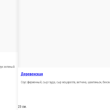
, маслины, лимон, орегано , зелень.
и, орегано, зелень.