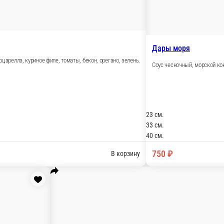
ы чери, орегано, зелень.
охотничьи колбаски, колбаски пеперони. орегано, зелень.