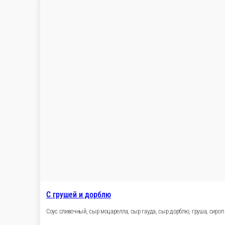
С грушей и дорблю
Соус сливочный, сыр моцарелла, сыр гауда, сыр дорблю, груша,
23 см.
33 см.
40 см.
650 ₽
В корзину
Цыпленок барбекю
Соус сливочный, сыр моцарелла, сыр гауда, куриное филе, бекон
23 см.
33 см.
40 см.
700 ₽
В корзину
Халапеньо