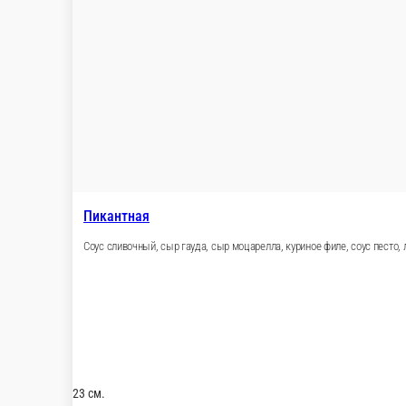
33 см.
40 см.
750 ₽
В корзину
Морской коктейль
Соус фирменный, сыр гауда , сыр моцарелла , морской коктейль 
23 см.
33 см.
40 см.
750 ₽
В корзину
Сальмоне
Сливочный соус, сыр моцарелла, сыр гауда, лосось, томаты черр
23 см.
33 см.
40 см.
750 ₽