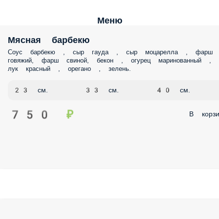
Меню
Мясная барбекю
Соус барбекю , сыр гауда , сыр моцарелла , фарш
говяжий, фарш свиной, бекон , огурец маринованный ,
лук красный , орегано , зелень.
23 см.
33 см.
40 см.
750 ₽
В корзи